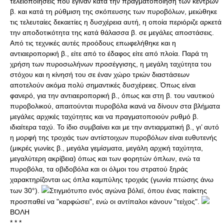
τελειοποιήσεις που έγιναν κατά την πραγματοποίηση των κέντρων
β. και κατά τη ρύθμιση της σκόπευσης των πυροβόλων, μειώθηκε
τις τελευταίες δεκαετίες η δυσχέρεια αυτή, η οποία περιόριζε αρκετά
την αποδοτικότητα της κατά θάλασσα β. σε μεγάλες αποστάσεις.
Από τις τεχνικές αυτές προόδους επωφελήθηκε και η
αντιαεροπορική β., είτε από το έδαφος είτε από πλοία. Παρά τη
χρήση των πυροσωλήνων προσέγγισης, η μεγάλη ταχύτητα του
στόχου και η κίνησή του σε έναν χώρο τριών διαστάσεων
αποτελούν ακόμα πολύ σημαντικές δυσχέρειες. Όπως είναι
φανερό, για την αντιαεροπορική β., όπως και στη β. του ναυτικού
πυροβολικού, απαιτούνται πυροβόλα ικανά να δίνουν στα βλήματα
μεγάλες αρχικές ταχύτητες και να πραγματοποιούν ρυθμό β.
ιδιαίτερα ταχύ. Το ίδιο συμβαίνει και με την αντιαρματική β., γι’ αυτό
η μορφή της τροχιάς των αντίστοιχων πυροβόλων είναι ευθυτενής
(μικρές γωνίες β., μεγάλα γεμίσματα, μεγάλη αρχική ταχύτητα,
μεγαλύτερη ακρίβεια) όπως και των φορητών όπλων, ενώ τα
πυροβόλα, τα οβιδοβόλα και οι όλμοι του στρατού ξηράς
χαρακτηρίζονται ως όπλα καμπύλης τροχιάς (γωνία πτώσης άνω
των 30°).
Στιγμιότυπο ενός αγώνα βόλεϊ, όπου ένας παίκτης
προσπαθεί να "καρφώσει", ενώ οι αντίπαλοι κάνουν "τείχος".
ΒΟΛΗ
* * *