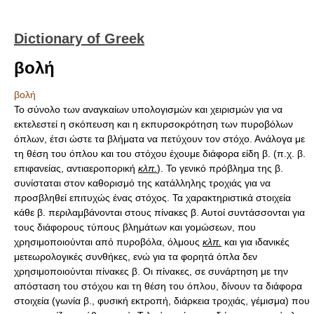
Dictionary of Greek
βολή
βολή
Το σύνολο των αναγκαίων υπολογισμών και χειρισμών για να
εκτελεστεί η σκόπευση και η εκπυρσοκρότηση των πυροβόλων
όπλων, έτσι ώστε τα βλήματα να πετύχουν τον στόχο. Ανάλογα με
τη θέση του όπλου και του στόχου έχουμε διάφορα είδη β. (π.χ. β.
επιφανείας, αντιαεροπορική
κλπ.
). Το γενικό πρόβλημα της β.
συνίσταται στον καθορισμό της κατάλληλης τροχιάς για να
προσβληθεί επιτυχώς ένας στόχος. Τα χαρακτηριστικά στοιχεία
κάθε β. περιλαμβάνονται στους πίνακες β. Αυτοί συντάσσονται για
τους διάφορους τύπους βλημάτων και γομώσεων, που
χρησιμοποιούνται από πυροβόλα, όλμους
κλπ.
και για ιδανικές
μετεωρολογικές συνθήκες, ενώ για τα φορητά όπλα δεν
χρησιμοποιούνται πίνακες β. Οι πίνακες, σε συνάρτηση με την
απόσταση του στόχου και τη θέση του όπλου, δίνουν τα διάφορα
στοιχεία (γωνία β., φυσική εκτροπή, διάρκεια τροχιάς, γέμισμα) που