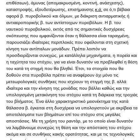
επιθέσεων), άμυνας (απομακρυσμένη, κοντινή, ανάσχεσης),
καταστροφής, εξουδετέρωσης, επισήμανσης
κ.ά.
σε ό,τι βέβαια
αφορά β. πυροβολικού και όλμων, με διάκριση αντιαρματικής ή
αντιαεροπορικής β. των αντίστοιχων πυροβόλων. Η β. του
ναυτικού πυροβολικού, εκτός από τις σημαντικές δυσχέρειες
σκόπευσης που εμφανίζονται όταν η θάλασσα είναι ταραγμένη,
παρουσιάζει ιδιαίτερες περιπλοκές που οφείλονται στη σχετική
κίνηση των αντίπαλων μονάδων. Πρέπει λοιπόν να
προσδιορίζονται συνεχώς, με κατάλληλα μηχανήματα, η πορεία και
η ταχύτητα του στόχου, για να είναι δυνατόν να προβλεφθεί η θέση
του κατά τη στιγμή που θα βληθεί. Έτσι, τα στοιχεία που θα
δοθούν στα πυροβόλα πρέπει να αναφέρουν όχι μόνο τις
μετεωρολογικές συνθήκες που ισχύουν τη στιγμή της β. αλλά
ιδιαίτερα και την κίνηση της μονάδας που βάλλει καθώς και την
υπολογισμένη μετακίνηση του στόχου κατά τη διάρκεια της τροχιάς
του βλήματος. Ένα άλλο χαρακτηριστικό μειονέκτημα της κατά
θάλασσα β. έγκειται στη δυσχέρεια να υπολογιστούν με ακρίβεια τα
αποτελέσματα των βλημάτων επί του στόχου στις μεγάλες
αποστάσεις. Με τη χρήση του ραντάρ, με το οποίο είναι δυνατόν
να λαμβάνουμε συνεχώς τη θέση και την απόσταση του στόχου
ακόμα και σε συνθήκες κακής ορατότητας, και με τις τεχνολογικές