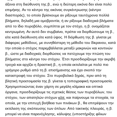
άξονα στη διεύθυνση της β., ενώ η δεύτερη εικόνα δεν είναι πολύ
επιμήκης. Αν το κέντρο της εικόνας συγκέντρωσης (κέντρο
διασποράς), το οποίο βρίσκουμε αν ρίξουμε ταυτόχρονα πολλά
βλήματα, δηλαδή μια ομοβροντία, ή αν ρίξουμε διαδοχικά βλήματα
από το ίδιο πυροβόλο, συμπίπτει με τον στόχο, η β. ονομάζεται
κεντρωμένη. Αν αυτό δεν συμβαίνει, πρέπει να διορθώσουμε τη β.,
είτε κατά διεύθυνση είτε κατά ύψος. Η διόρθωση της β. γίνεται με
διάφορες μεθόδους, με συνηθέστερη τη μέθοδο του δίκρανου, κατά
την οποία ο στόχος παρεμβάλλεται μεταξύ μακρινών και κοντινών
β., ώστε με διαδοχικές διορθώσεις να πετύχουμε την πτώση του
βλήματος στο κέντρο του στόχου. Έτσι προσδιορίζουμε την ακριβή
τροχιά και αρχίζει η δραστική β., η οποία εκτελείται με πολύ πιο
γρήγορο ρυθμό από τη β. επισήμανσης και έχει σκοπό την
καταστροφή του στόχου. Στο πυροβολικό ξηράς, πριν από τη
βλητική προετοιμασία της β. γίνεται η τοπογραφική προετοιμασία.
Χρησιμοποιώντας έναν χάρτη σε μεγάλη κλίμακα και οπτικά
όργανα, προσδιορίζουμε τις σχετικές θέσεις των πυροβόλων, του
στόχου, των απατηλών στόχων
κλπ.
και παίρνουμε τα στοιχεία, τα
οποία, με την επιτυχή βοήθεια των πινάκων β., θα επιτρέψουν την
εκτέλεση της σκόπευσης των όπλων. Από τακτικής πλευράς, η β.
μπορεί να είναι παρενόχλησης, κάλυψης (υποστήριξης φίλιων