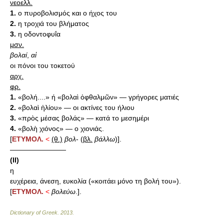
νεοελλ.
1.
ο πυροβολισμός και ο ήχος του
2.
η τροχιά του βλήματος
3.
η οδοντοφυΐα
μσν.
βολαί
,
αἱ
οι πόνοι του τοκετού
αρχ.
φρ.
1.
«βολή....» ή «βολαὶ ὀφθαλμῶν» — γρήγορες ματιές
2.
«βολαὶ ἡλίου» — οι ακτίνες του ήλιου
3.
«πρὸς μέσας βολάς» — κατά το μεσημέρι
4.
«βολὴ χιόνος» — ο χιονιάς.
[
ΕΤΥΜΟΛ.
<
(θ.)
βολ
- (
βλ.
βάλλω
)].
————————
(II)
η
ευχέρεια, άνεση, ευκολία («κοιτάει μόνο τη βολή του»).
[
ΕΤΥΜΟΛ.
<
βολεύω
.].
Dictionary of Greek
.
2013
.