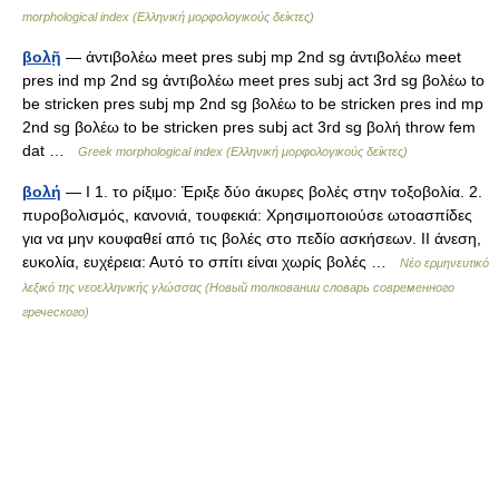
morphological index (Ελληνική μορφολογικούς δείκτες)
βολῇ
— ἀντιβολέω meet pres subj mp 2nd sg ἀντιβολέω meet
pres ind mp 2nd sg ἀντιβολέω meet pres subj act 3rd sg βολέω to
be stricken pres subj mp 2nd sg βολέω to be stricken pres ind mp
2nd sg βολέω to be stricken pres subj act 3rd sg βολή throw fem
dat …
Greek morphological index (Ελληνική μορφολογικούς δείκτες)
βολή
— I 1. το ρίξιμο: Έριξε δύο άκυρες βολές στην τοξοβολία. 2.
πυροβολισμός, κανονιά, τουφεκιά: Χρησιμοποιούσε ωτοασπίδες
για να μην κουφαθεί από τις βολές στο πεδίο ασκήσεων. II άνεση,
ευκολία, ευχέρεια: Αυτό το σπίτι είναι χωρίς βολές …
Νέο ερμηνευτικό
λεξικό της νεοελληνικής γλώσσας (Новый толковании словарь современного
греческого)