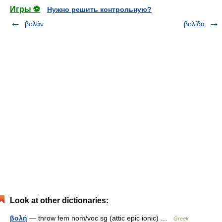
Игры ⚽
Нужно решить контрольную?
βολάν
βολίδα
Look at other dictionaries:
βολή
— throw fem nom/voc sg (attic epic ionic) …
Greek