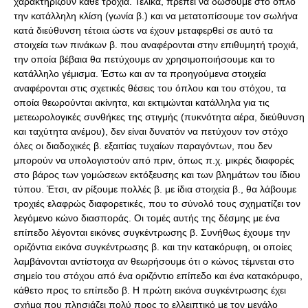
χαρακτηρίζουν κάθε τροχιά. Τελικά, πρέπει να δώσουμε στο όπλο
την κατάλληλη κλίση (γωνία β.) και να μετατοπίσουμε τον σωλήνα
κατά διεύθυνση τέτοια ώστε να έχουν μεταφερθεί σε αυτό τα
στοιχεία των πινάκων β. που αναφέρονται στην επιθυμητή τροχιά,
την οποία βέβαια θα πετύχουμε αν χρησιμοποιήσουμε και το
κατάλληλο γέμισμα. Έστω και αν τα προηγούμενα στοιχεία
αναφέρονται στις σχετικές θέσεις του όπλου και του στόχου, τα
οποία θεωρούνται ακίνητα, και εκτιμώνται κατάλληλα για τις
μετεωρολογικές συνθήκες της στιγμής (πυκνότητα αέρα, διεύθυνση
και ταχύτητα ανέμου), δεν είναι δυνατόν να πετύχουν τον στόχο
όλες οι διαδοχικές β. εξαιτίας τυχαίων παραγόντων, που δεν
μπορούν να υπολογιστούν από πριν, όπως π.χ. μικρές διαφορές
στο βάρος των γομώσεων εκτόξευσης και των βλημάτων του ίδιου
τύπου. Έτσι, αν ρίξουμε πολλές β. με ίδια στοιχεία β., θα λάβουμε
τροχιές ελαφρώς διαφορετικές, που το σύνολό τους σχηματίζει τον
λεγόμενο κώνο διασποράς. Οι τομές αυτής της δέσμης με ένα
επίπεδο λέγονται εικόνες συγκέντρωσης β. Συνήθως έχουμε την
οριζόντια εικόνα συγκέντρωσης β. και την κατακόρυφη, οι οποίες
λαμβάνονται αντίστοιχα αν θεωρήσουμε ότι ο κώνος τέμνεται στο
σημείο του στόχου από ένα οριζόντιο επίπεδο και ένα κατακόρυφο,
κάθετο προς το επίπεδο β. Η πρώτη εικόνα συγκέντρωσης έχει
σχήμα που πλησιάζει πολύ προς το ελλειπτικό με τον μεγάλο