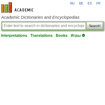
RU
DE
ES
FR
en-academic.com
Academic Dictionaries and Encyclopedias
Search!
Interpretations
Translations
Books
Игры ⚽