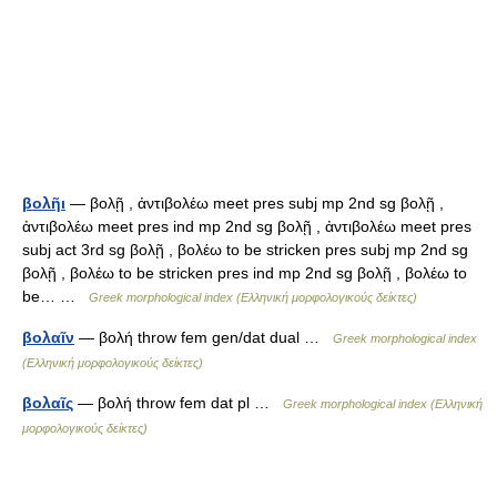
βολῆι
— βολῇ , ἀντιβολέω meet pres subj mp 2nd sg βολῇ ,
ἀντιβολέω meet pres ind mp 2nd sg βολῇ , ἀντιβολέω meet pres
subj act 3rd sg βολῇ , βολέω to be stricken pres subj mp 2nd sg
βολῇ , βολέω to be stricken pres ind mp 2nd sg βολῇ , βολέω to
be… …
Greek morphological index (Ελληνική μορφολογικούς δείκτες)
βολαῖν
— βολή throw fem gen/dat dual …
Greek morphological index
(Ελληνική μορφολογικούς δείκτες)
βολαῖς
— βολή throw fem dat pl …
Greek morphological index (Ελληνική
μορφολογικούς δείκτες)